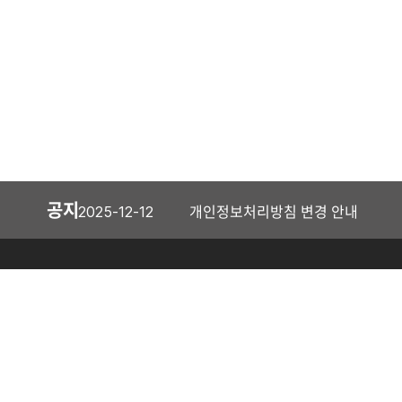
공지
제목
개인정보처리방침 변경 안내
날짜
2025-12-12
한빛소프트 Footer