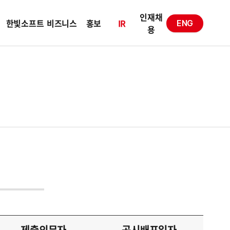
인재채
한빛소프트
비즈니스
홍보
IR
ENG
용
제출의무자
공시배포일자