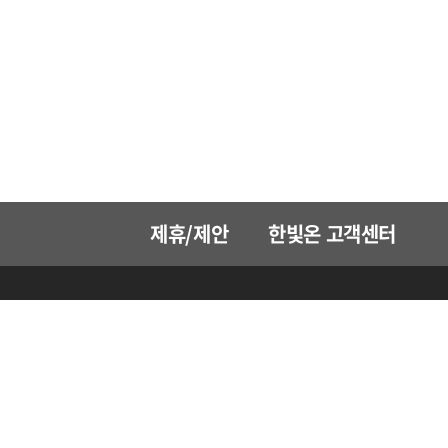
제휴/제안
한빛온 고객센터
한빛소프트
비즈니스
홍보
IR
인재채용
회사소개
게임사업
보도자료
주가정보
채용안내
비전
콘텐츠사업
재무정보
채용절차
연혁
제휴제안
기업공시
인사&복지제도