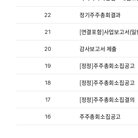
공시제목
정기주주총회결과
NO
22
공시제목
[연결포함]사업보고서(일
NO
21
공시제목
감사보고서 제출
NO
20
공시제목
[정정]주주총회소집공고
NO
19
공시제목
[정정]주주총회소집공고
NO
18
공시제목
[정정]주주총회소집결의
NO
17
공시제목
주주총회소집공고
NO
16