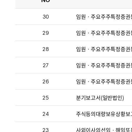
NO
공시제목
임원ㆍ주요주주특정증권
NO
30
공시제목
임원ㆍ주요주주특정증권
NO
29
공시제목
임원ㆍ주요주주특정증권
NO
28
공시제목
임원ㆍ주요주주특정증권
NO
27
공시제목
임원ㆍ주요주주특정증권
NO
26
공시제목
분기보고서(일반법인)
NO
25
공시제목
주식등의대량보유상황보고
NO
24
공시제목
사외이사의선임ㆍ해임또
NO
23