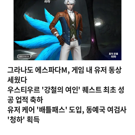
그라나도 에스파다M, 게임 내 유저 동상
세웠다
우스티우르 '강철의 여인' 퀘스트 최초 성
공 업적 축하
유저 케어 '배틀패스' 도입, 동예국 여검사
'청하' 획득