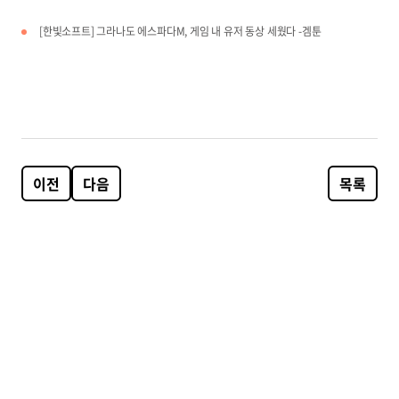
[한빛소프트] 그라나도 에스파다M, 게임 내 유저 동상 세웠다 -겜툰
이전
다음
목록