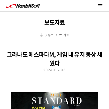
한빛소프트 Hanbitsoft
Hanbitsoft
메뉴 열기
보도자료
홈
홍보
보도자료
그라나도 에스파다M, 게임 내 유저 동상 세
웠다
2024-08-05