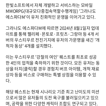
한빛소프트에서 자체 개발하고 서비스하는 모바일
MMORPG(대규모다중접속역할수행게임) '그라나도
에스파다M'이 유저 친화적인 운영을 이어가고 있다.
그라나도 에스파다M에 따르면 2024년 8월1일자 업데
이트를 통해 펠리페·몬토로·프릿츠·그랑마 등 4개 서
버의 우스티우르 전진기지에 유저의 가문명을 새긴 '개
척자 동상' 4개를 설치했다.
이는 우스티우르 '강철의 여인' 퀘스트를 최초로 성공
한 4인의 업적을 축하하기 위한 것이다. 모든 유저는 동
상을 터치(클릭)할 경우 경험치 버프 아이템, 개척 재료
상자 등을 비스로 구매하는 특별 상점을 이용할 수 있
다.
해당 퀘스트는 현재 시나리오 기준 최고 난이도의 미션
으로서 많은 유저들의 도전 욕구를 불러일으키고 있으
며, 공략을 위한 다양한 캐릭터 조합도 연구되고 있다.