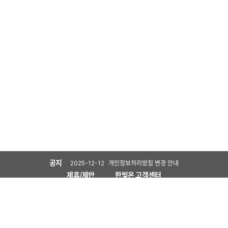
공지
제목
개인정보처리방침 변경 안내
날짜
2025-12-12
회사소개
제휴/제안
한빛온 고객센터
비전
연혁
CI
한빛소프트 Footer
관계사
게임사업