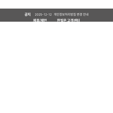
공지
제목
개인정보처리방침 변경 안내
날짜
2025-12-12
회사소개
제휴/제안
한빛온 고객센터
비전
연혁
CI
한빛소프트 Footer
관계사
게임사업
Contact
한빛소프트
콘텐츠사업
제휴제안
비즈니스
주가정보
재무정보
보도자료
홍보
채용안내
기업공시
채용절차
IR자료
IR
인사&복지제도
채용공고
인재채용
(주)한빛소프트 118-81-19570(110111-1628928) |
대표: 원지훈 |
서울특별시 금천구 가산디
지털1로 186, 15층 1506호(가산동, 제이플라츠)
고객지원 연락처 - T 02-703-0743 / F 02-6919-2673 / E security@hanbitsoft.co.kr