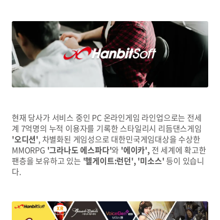
현재 당사가 서비스 중인 PC 온라인게임 라인업으로는 전세
계 7억명의 누적 이용자를 기록한 스타일리시 리듬댄스게임
'오디션'
, 차별화된 게임성으로 대한민국게임대상을 수상한
MMORPG
'그라나도 에스파다'
와
'에이카',
전 세계에 확고한
팬층을 보유하고 있는
'헬게이트:런던', '미소스'
등이 있습니
다.